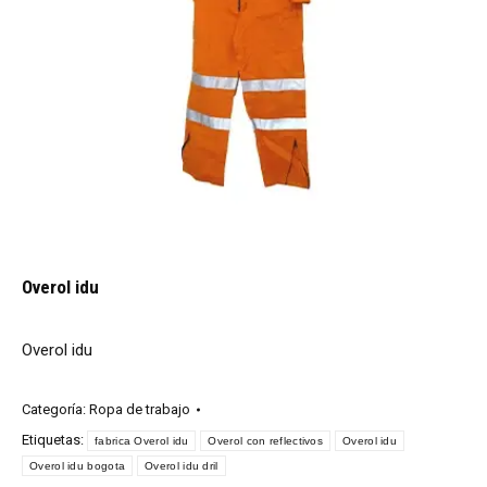
Overol idu
Overol idu
Categoría:
Ropa de trabajo
Etiquetas:
fabrica Overol idu
Overol con reflectivos
Overol idu
Overol idu bogota
Overol idu dril