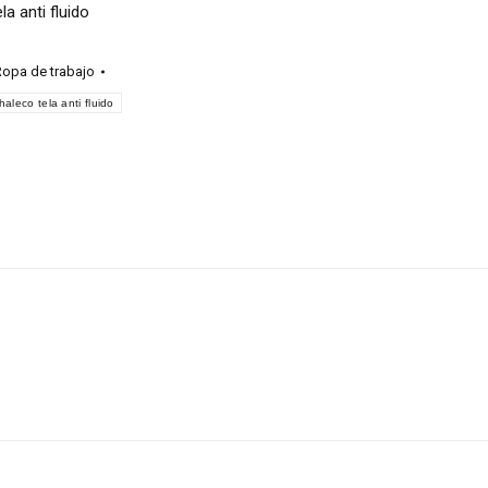
la anti fluido
opa de trabajo
haleco tela anti fluido