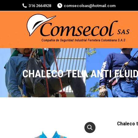
316 2664928
comsecolsas@hotmail.com
CHALECO TELA ANTI FLUI
Chaleco t