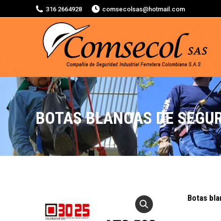
316 2664928
comsecolsas@hotmail.com
BOTAS BLANCAS DE SEGU
Botas bla