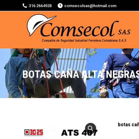
316 2664928
comsecolsas@hotmail.com
BOTAS CAÑA ALTA NEGRA
botas cañ