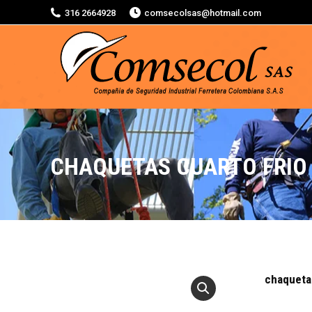
316 2664928
comsecolsas@hotmail.com
CHAQUETAS CUARTO FRIO
chaquetas