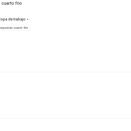
cuarto frio
opa de trabajo
haquetas cuarto frio