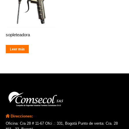
sopleteadora
Leer más
Direcciones:
Oficina: Cra 28 # 11-67 Ofci .: 331, Bogotá Punto de venta: Cra. 28