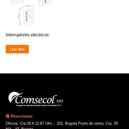
Interruptores electricos
Leer más
Direcciones:
Oficina: Cra 28 # 11-67 Ofci .: 331, Bogotá Punto de venta: Cra. 28