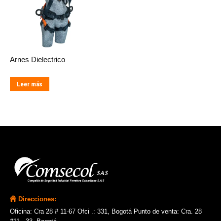
Arnes Dielectrico
Leer más
Direcciones:
Oficina: Cra 28 # 11-67 Ofci .: 331, Bogotá Punto de venta: Cra. 28