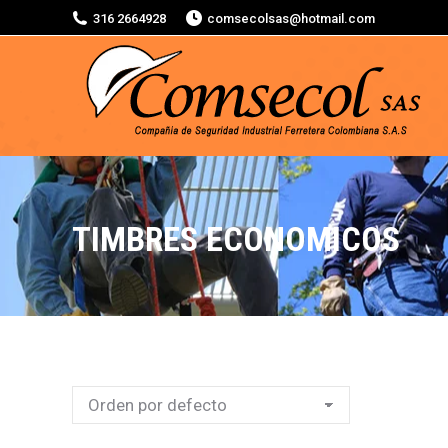
316 2664928
comsecolsas@hotmail.com
TIMBRES ECONOMICOS