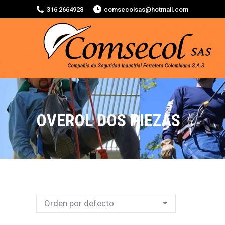
316 2664928
comsecolsas@hotmail.com
OVEROL DOS PIEZAS