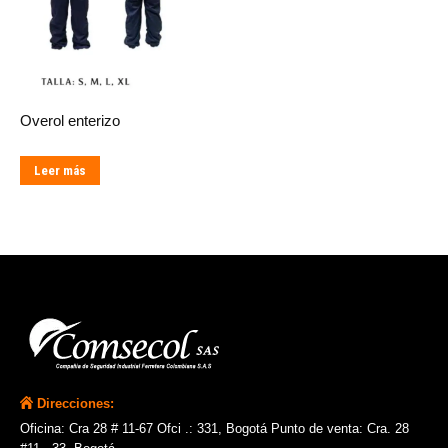
Overol enterizo
Leer más
Direcciones:
Oficina: Cra 28 # 11-67 Ofci .: 331, Bogotá Punto de venta: Cra. 28