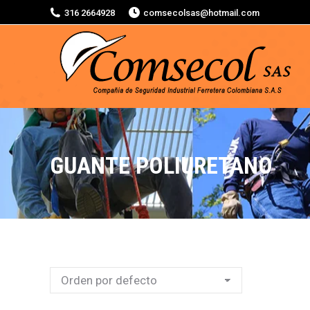
316 2664928
comsecolsas@hotmail.com
GUANTE POLIURETANO