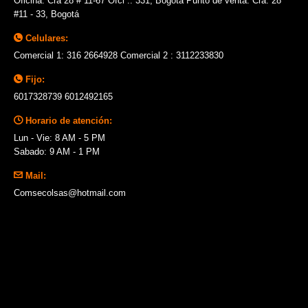
Oficina: Cra 28 # 11-67 Ofci .: 331, Bogotá Punto de venta: Cra. 28
#11 - 33, Bogotá
Celulares:
Comercial 1: 316 2664928 Comercial 2 : 3112233830
Fijo:
6017328739 6012492165
Horario de atención:
Lun - Vie: 8 AM - 5 PM
Sabado: 9 AM - 1 PM
Mail:
Comsecolsas@hotmail.com