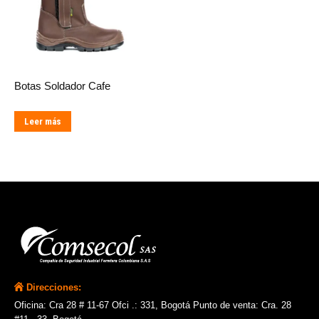
Botas Soldador Cafe
Leer más
Direcciones:
Oficina: Cra 28 # 11-67 Ofci .: 331, Bogotá Punto de venta: Cra. 28