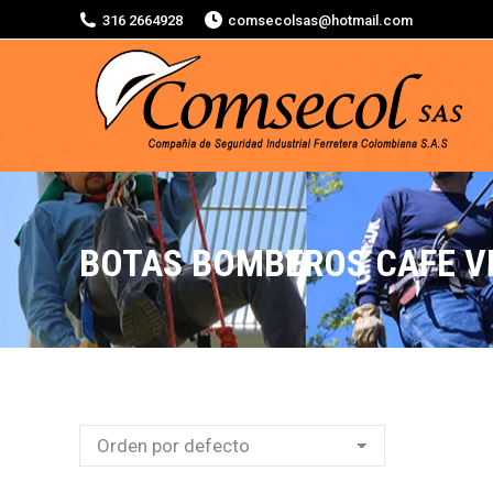
316 2664928
comsecolsas@hotmail.com
BOTAS BOMBEROS CAFE V